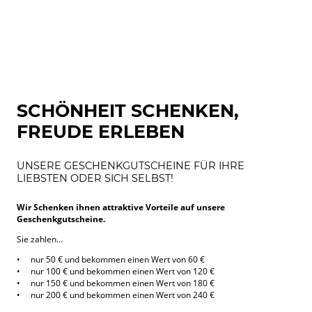
SCHÖNHEIT SCHENKEN,
FREUDE ERLEBEN
UN­SERE GESCHENKGUTSCHEINE FÜR IHRE
LIEB­STEN ODER SICH SELBST!
Wir Schenken ih­nen at­trak­tive Vorteile auf un­sere
Geschenkgutscheine.
Sie zahlen…
• nur 50 € und bekom­men einen Wert von 60 €
• nur 100 € und bekom­men einen Wert von 120 €
• nur 150 € und bekom­men einen Wert von 180 €
• nur 200 € und bekom­men einen Wert von 240 €